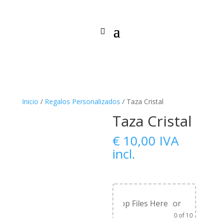
Inicio
/
Regalos Personalizados
/ Taza Cristal
Taza Cristal
€
10,00
IVA
incl.
Drag & Drop Files Here
or
Browse 
0
of 10